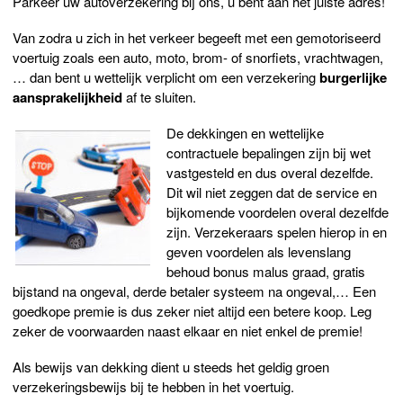
Parkeer uw autoverzekering bij ons, u bent aan het juiste adres!
Van zodra u zich in het verkeer begeeft met een gemotoriseerd
voertuig zoals een auto, moto, brom- of snorfiets, vrachtwagen,
… dan bent u wettelijk verplicht om een verzekering
burgerlijke
aansprakelijkheid
af te sluiten.
De dekkingen en wettelijke
contractuele bepalingen zijn bij wet
vastgesteld en dus overal dezelfde.
Dit wil niet zeggen dat de service en
bijkomende voordelen overal dezelfde
zijn. Verzekeraars spelen hierop in en
geven voordelen als levenslang
behoud bonus malus graad, gratis
bijstand na ongeval, derde betaler systeem na ongeval,… Een
goedkope premie is dus zeker niet altijd een betere koop. Leg
zeker de voorwaarden naast elkaar en niet enkel de premie!
Als bewijs van dekking dient u steeds het geldig groen
verzekeringsbewijs bij te hebben in het voertuig.