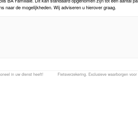
olis BA Familiale. Dit kan standaard opgenomen zijn tot een aantal p
ons naar de mogelijkheden. Wij adviseren u hierover graag.
oneel in uw dienst heeft!
Fietsverzekering. Exclusieve waarborgen voor 