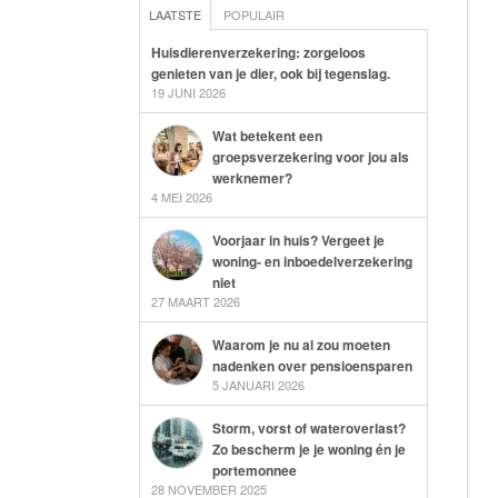
LAATSTE
POPULAIR
Huisdierenverzekering: zorgeloos
genieten van je dier, ook bij tegenslag.
19 JUNI 2026
Wat betekent een
groepsverzekering voor jou als
werknemer?
4 MEI 2026
Voorjaar in huis? Vergeet je
woning- en inboedelverzekering
niet
27 MAART 2026
Waarom je nu al zou moeten
nadenken over pensioensparen
5 JANUARI 2026
Storm, vorst of wateroverlast?
Zo bescherm je je woning én je
portemonnee
28 NOVEMBER 2025