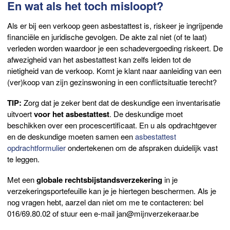
En wat als het toch misloopt?
Als er bij een verkoop geen asbestattest is, riskeer je ingrijpende
financiële en juridische gevolgen. De akte zal niet (of te laat)
verleden worden waardoor je een schadevergoeding riskeert. De
afwezigheid van het asbestattest kan zelfs leiden tot de
nietigheid van de verkoop. Komt je klant naar aanleiding van een
(ver)koop van zijn gezinswoning in een conflictsituatie terecht?
TIP:
Zorg dat je zeker bent dat de deskundige een inventarisatie
uitvoert
voor het asbestattest
. De deskundige moet
beschikken over een procescertificaat. En u als opdrachtgever
en de deskundige moeten samen een
asbestattest
opdrachtformulier
ondertekenen om de afspraken duidelijk vast
te leggen.
Met een
globale rechtsbijstandsverzekering
in je
verzekeringsportefeuille kan je je hiertegen beschermen. Als je
nog vragen hebt, aarzel dan niet om me te contacteren: bel
016/69.80.02 of stuur een e-mail jan@mijnverzekeraar.be